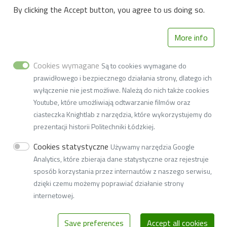
Deklaracja dostępności cyfrowej
By clicking the Accept button, you agree to us doing so.
More info
Cookies wymagane
Są to cookies wymagane do
prawidłowego i bezpiecznego działania strony, dlatego ich
Katedra Biotechnologii Środowiskowej
wyłączenie nie jest możliwe. Należą do nich także cookies
Youtube, które umożliwiają odtwarzanie filmów oraz
Wydział Biotechnologii i Nauk o Żywności
ciasteczka Knightlab z narzędzia, które wykorzystujemy do
prezentacji historii Politechniki Łódzkiej.
ul. Wólczańska 171/173, 90-530 Łódź
Cookies statystyczne
Używamy narzędzia Google
tel.: 42 631 34 92, e-mail:
w5k51@adm.p.lodz.pl
Analytics, które zbieraja dane statystyczne oraz rejestruje
sposób korzystania przez internautów z naszego serwisu,
AE:PL-77859-99877-ERVVB-29.
dzięki czemu możemy poprawiać działanie strony
internetowej.
© 2026
Lodz University of Technology
Save preferences
Accept all cookies