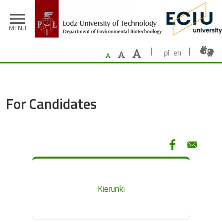
Skip to main content
menu
MENU
pl
en
For Candidates
Kierunki