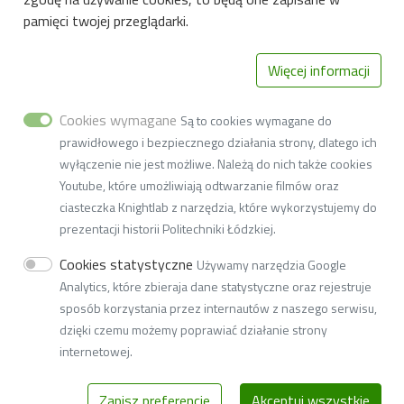
Stopka-Menu
Deklaracja dostępności cyfrowej
pamięci twojej przeglądarki.
Więcej informacji
Cookies wymagane
Są to cookies wymagane do
prawidłowego i bezpiecznego działania strony, dlatego ich
Katedra Biotechnologii Środowiskowej
wyłączenie nie jest możliwe. Należą do nich także cookies
Youtube, które umożliwiają odtwarzanie filmów oraz
Wydział Biotechnologii i Nauk o Żywności
ciasteczka Knightlab z narzędzia, które wykorzystujemy do
prezentacji historii Politechniki Łódzkiej.
ul. Wólczańska 171/173, 90-530 Łódź
Cookies statystyczne
Używamy narzędzia Google
tel.: 42 631 34 92, e-mail:
w5k51@adm.p.lodz.pl
Analytics, które zbieraja dane statystyczne oraz rejestruje
sposób korzystania przez internautów z naszego serwisu,
AE:PL-77859-99877-ERVVB-29.
dzięki czemu możemy poprawiać działanie strony
internetowej.
© 2026
Politechnika Łódzka
Zapisz preferencje
Akceptuj wszystkie