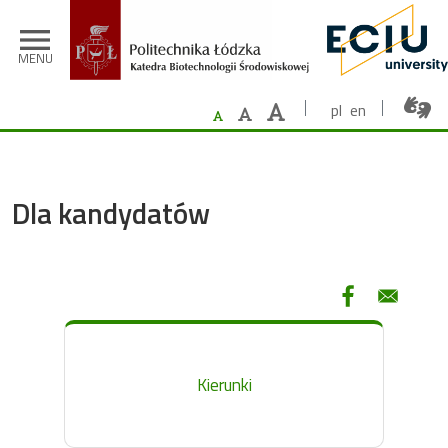
Przejdź do treści
menu
MENU
pl
en
Dla kandydatów
Kierunki