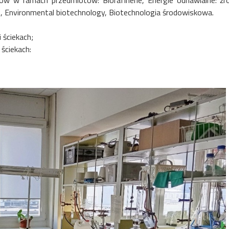
ów w ramach przedmiotów: Biorafinerie, Energie odnawialne: źr
 Environmental biotechnology, Biotechnologia środowiskowa.
ściekach;
ściekach: