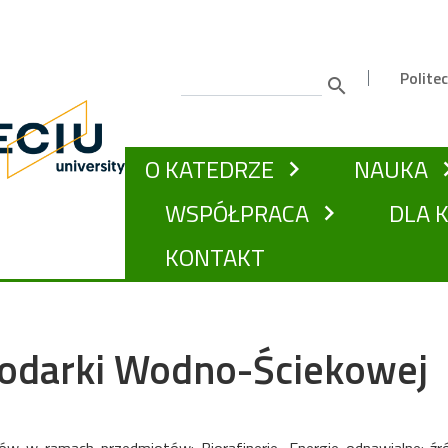
Gór
Polite
Szukaj
GŁÓWNA NAWIGACJA
O KATEDRZE
NAUKA
chevron_right
chevro
WSPÓŁPRACA
DLA 
chevron_right
KONTAKT
odarki Wodno-Ściekowej