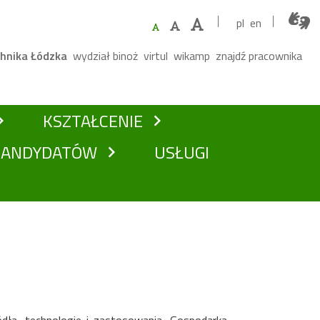
pl
en
ne menu
chnika Łódzka
wydział binoż
virtul
wikamp
znajdź pracownika
KSZTAŁCENIE
n_right
chevron_right
KANDYDATÓW
USŁUGI
chevron_right